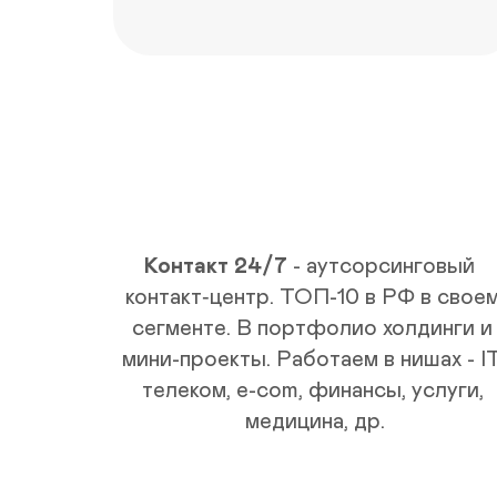
л
е
в
ы
е 
р
е
ш
е
н
и
Контакт 24/7
- аутсорсинговый  
я
контакт‑центр. ТОП-10 в РФ в своем
сегменте. В портфолио холдинги и 
мини-проекты. Работаем в нишах - IT,
телеком, e-com, финансы, услуги, 
медицина, др.