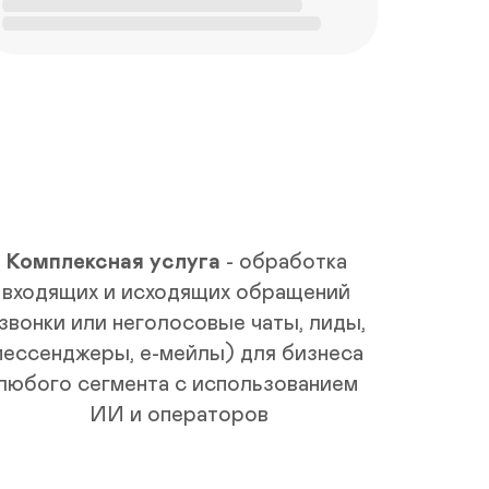
а
М
в
ы 
л
н
п
о
ы
р
в
е
й 
д
к
о
о
т
н
в
т
р
а
а
к
т
т 
и
Комплексная услуга
- обработка 
ц
м 
п
е
входящих и исходящих обращений 
о
н
звонки или неголосовые чаты, лиды, 
т
т
е
р
мессенджеры, е-мейлы) для бизнеса 
р
ю 
любого сегмента с использованием 
к
ИИ и операторов
л
и
е
н